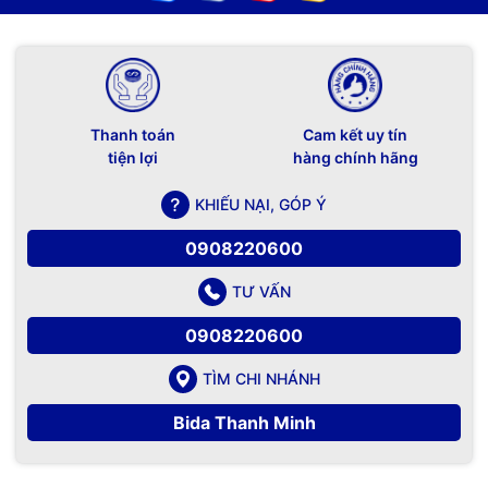
Thanh toán
Cam kết uy tín
tiện lợi
hàng chính hãng
KHIẾU NẠI, GÓP Ý
0908220600
TƯ VẤN
0908220600
TÌM CHI NHÁNH
Bida Thanh Minh