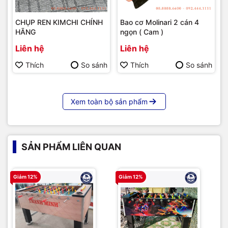
CHỤP REN KIMCHI CHÍNH
Bao cơ Molinari 2 cán 4
HÃNG
ngọn ( Cam )
Liên hệ
Liên hệ
Thích
So sánh
Thích
So sánh
Xem toàn bộ sản phẩm
SẢN PHẨM LIÊN QUAN
Giảm 12%
Giảm 12%
G