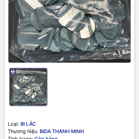
Loại:
BI LẮC
Thương hiệu:
BIDA THANH MINH
Tình trạng:
Còn hàng