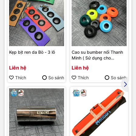
Kẹp bịt ren da Bò - 3 lỗ
Cao su bumber nối Thanh
Minh ( Sử dụng cho
bumber Longoni )
Liên hệ
Liên hệ
Thích
So sánh
Thích
So sánh