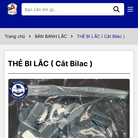
Thông số kỹ thuật
✔️ Bịch thẻ kim loại
✔️ Dùng để cho vào ổ cắt rút bilac
Trang chủ
BÀN BANH LẮC
THẺ BI LẮC ( Cắt Bilac )
THẺ BI LẮC ( Cắt Bilac )