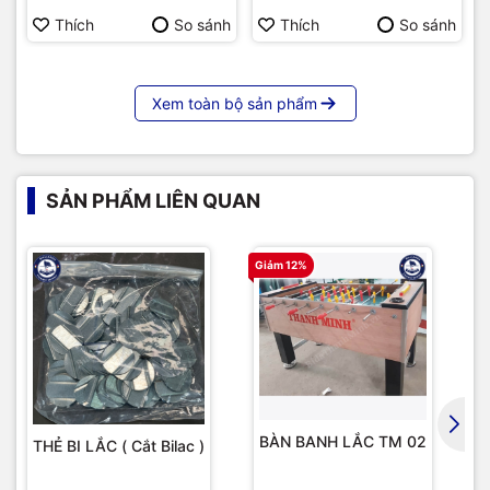
Thích
So sánh
Thích
So sánh
Xem toàn bộ sản phẩm
SẢN PHẨM LIÊN QUAN
Giảm 12%
G
BÀN BANH LẮC TM 02
THẺ BI LẮC ( Cắt Bilac )