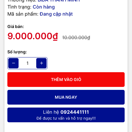
Tình trạng:
Còn hàng
Mã sản phẩm:
Đang cập nhật
Giá bán:
9.000.000₫
10.000.000₫
Số lượng:
THÊM VÀO GIỎ
MUA NGAY
Liên hệ
0924441111
Để được tư vấn và hỗ trợ ngay!!!