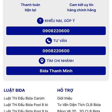
Thanh toán
Cam kết uy tín
tiện lợi
hàng chính hãng
KHIẾU NẠI, GÓP Ý
0908220600
TƯ VẤN
0908220600
TÌM CHI NHÁNH
Bida Thanh Minh
LUẬT BIDA
HỖ TRỢ
Luật Thi Đấu Bida Carom
Giới thiệu
Luật Thi Đấu Bida Pool 8 bi
Tư Vấn Diện Tích CLB Bida
Luật Thi Đấu Bida Pool 9 bi
Bảng Vẽ 2D , 3D CLB Bida