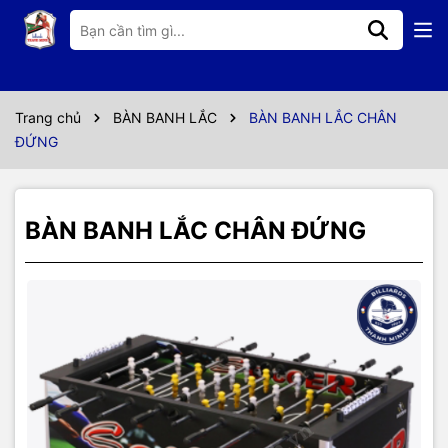
Thông số kỹ thuật
HÀNG NHẬP KHẢU
ĐỐNG GÓI TRONG THÙNG , CÓ THỂ TỰ LẮP RÁP TẠI NHÀ
Trang chủ
BÀN BANH LẮC
BÀN BANH LẮC CHÂN
ĐỨNG
SẢN PHẨM BÀN CHUYÊN NGHIỆP
BÀN BANH LẮC CHÂN ĐỨNG