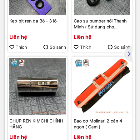
Kẹp bịt ren da Bò - 3 lỗ
Cao su bumber nối Thanh
Minh ( Sử dụng cho
bumber Longoni )
Liên hệ
Liên hệ
Thích
So sánh
Thích
So sánh
CHỤP REN KIMCHI CHÍNH
Bao cơ Molinari 2 cán 4
HÃNG
ngọn ( Cam )
Liên hệ
Liên hệ