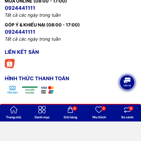
MUA ONLINE (08:00 - 17:00)
0924441111
Tất cả các ngày trong tuần
GÓP Ý & KHIẾU NẠI (08:00 - 17:00)
0924441111
Tất cả các ngày trong tuần
LIÊN KẾT SÀN
HÌNH THỨC THANH TOÁN
0
0
0
Bản quyền thuộc về
Billiards Thanh Minh
.
Trang chủ
Danh mục
Giỏ hàng
Yêu thích
So sánh
Cung cấp bởi
Sapo