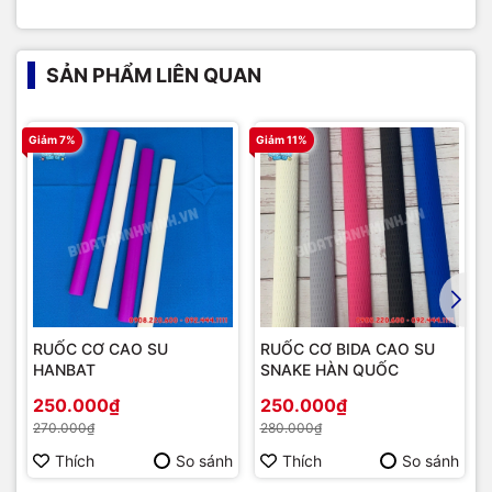
SẢN PHẨM LIÊN QUAN
Giảm 7%
Giảm 11%
G
RUỐC CƠ CAO SU
RUỐC CƠ BIDA CAO SU
HANBAT
SNAKE HÀN QUỐC
250.000₫
250.000₫
270.000₫
280.000₫
Thích
So sánh
Thích
So sánh