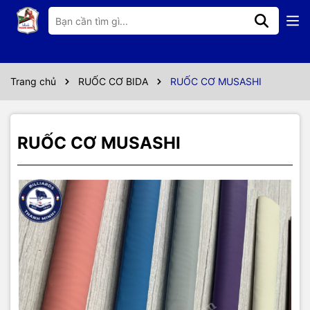
Thông số kỹ thuật
- Xuất xứ: hàng chính hãng
- Màu sắc: gồm nhũng màu như hình
Trang chủ
RUỐC CƠ BIDA
RUỐC CƠ MUSASHI
- Bên trong ruốc có gân
- Cao su loại cao cấp
RUỐC CƠ MUSASHI