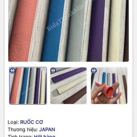
Loại:
RUỐC CƠ
Thương hiệu:
JAPAN
Tình trạng:
Hết hàng