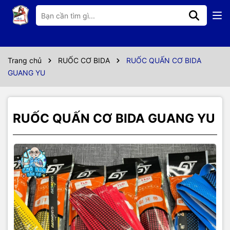
Thông số kỹ thuật
Ruốc quấn cơ bida GUANG YU
Trang chủ
RUỐC CƠ BIDA
RUỐC QUẤN CƠ BIDA
Ruốc Quấn cán cơ bida, vợt tennis hàng Đài Loan
GUANG YU
chất liệu : vải su kết hợp có co giãn nhẹ
ĐỘ BỀN CAO , CẦM ÊM TAY , THẤM MỒ HÔI TAY CƠ THỦ
RUỐC QUẤN CƠ BIDA GUANG YU