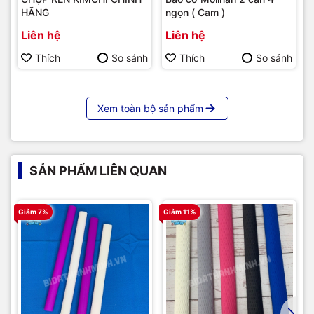
HÃNG
ngọn ( Cam )
Liên hệ
Liên hệ
Thích
So sánh
Thích
So sánh
Xem toàn bộ sản phẩm
SẢN PHẨM LIÊN QUAN
Giảm 7%
Giảm 11%