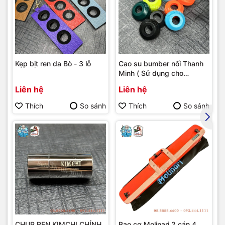
Kẹp bịt ren da Bò - 3 lỗ
Cao su bumber nối Thanh
Minh ( Sử dụng cho
bumber Longoni )
Liên hệ
Liên hệ
Thích
So sánh
Thích
So sánh
CHỤP REN KIMCHI CHÍNH
Bao cơ Molinari 2 cán 4