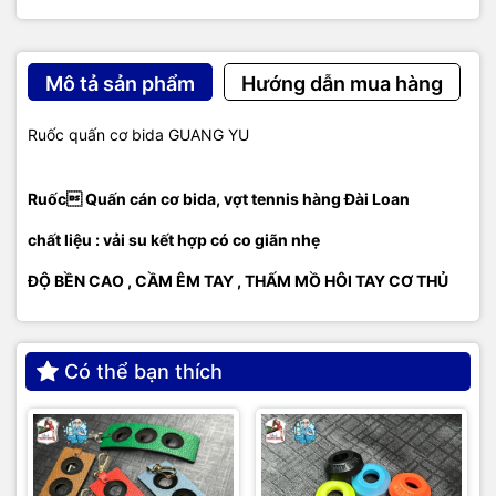
Mô tả sản phẩm
Hướng dẫn mua hàng
Ruốc quấn cơ bida GUANG YU
Ruốc Quấn cán cơ bida, vợt tennis hàng Đài Loan
chất liệu : vải su kết hợp có co giãn nhẹ
ĐỘ BỀN CAO , CẦM ÊM TAY , THẤM MỒ HÔI TAY CƠ THỦ
Có thể bạn thích