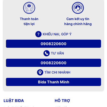
Thanh toán
Cam kết uy tín
tiện lợi
hàng chính hãng
KHIẾU NẠI, GÓP Ý
0908220600
TƯ VẤN
0908220600
TÌM CHI NHÁNH
Bida Thanh Minh
LUẬT BIDA
HỖ TRỢ