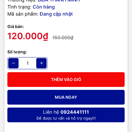
Tình trạng:
Còn hàng
Mã sản phẩm:
Đang cập nhật
Giá bán:
120.000₫
150.000₫
Số lượng:
THÊM VÀO GIỎ
MUA NGAY
Liên hệ
0924441111
Để được tư vấn và hỗ trợ ngay!!!