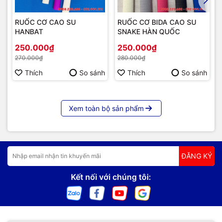
RUỐC CƠ CAO SU
RUỐC CƠ BIDA CAO SU
HANBAT
SNAKE HÀN QUỐC
250.000₫
250.000₫
270.000₫
280.000₫
Thích
So sánh
Thích
So sánh
Xem toàn bộ sản phẩm
ĐĂNG KÝ
Kết nối với chúng tôi: