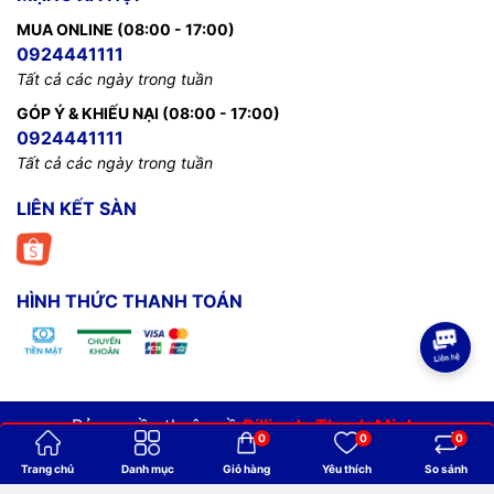
MUA ONLINE (08:00 - 17:00)
0924441111
Tất cả các ngày trong tuần
GÓP Ý & KHIẾU NẠI (08:00 - 17:00)
0924441111
Tất cả các ngày trong tuần
LIÊN KẾT SÀN
HÌNH THỨC THANH TOÁN
Bản quyền thuộc về
Billiards Thanh Minh
.
0
0
0
Cung cấp bởi
Sapo
Trang chủ
Danh mục
Giỏ hàng
Yêu thích
So sánh