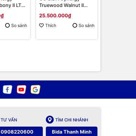
bony II LTW
Truewood Walnut II
AIR RUSH - 
)
LTW (True Wood)
0₫
25.500.000₫
18.850.000
20.000.000₫
So sánh
Thích
So sánh
Thích
TƯ VẤN
TÌM CHI NHÁNH
0908220600
Bida Thanh Minh