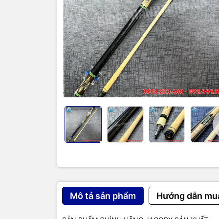
CÁN BỌC 
GỖ TỰ NHI
CẨN HOA V
Mô tả sản phẩm
Hướng dẫn mu