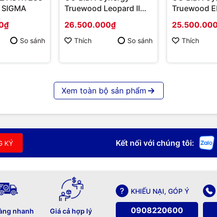
 SIGMA
Truewood Leopard II
Truewood E
LTW (True Wood)
(True Wood
0₫
26.500.000₫
25.500.00
So sánh
Thích
So sánh
Thích
Xem toàn bộ sản phẩm
Kết nối với chúng tôi:
G KÝ
KHIẾU NẠI, GÓP Ý
0908220600
àng nhanh
Giá cả hợp lý