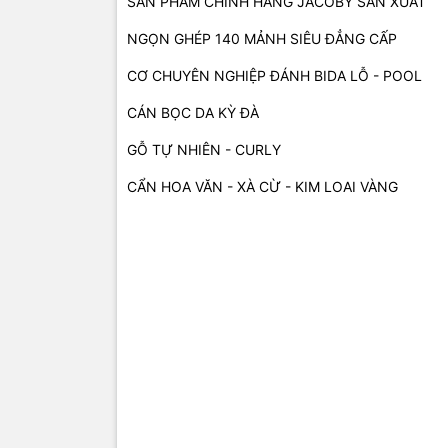
SẢN PHẨM CHÍNH HÃNG JACOBY SẢN XUẤT
NGỌN GHÉP 140 MẢNH SIÊU ĐẲNG CẤP
CƠ CHUYÊN NGHIỆP ĐÁNH BIDA LỖ - POOL
CÁN BỌC DA KỲ ĐÀ
GỖ TỰ NHIÊN - CURLY
CẨN HOA VĂN - XÀ CỪ - KIM LOAI VÀNG