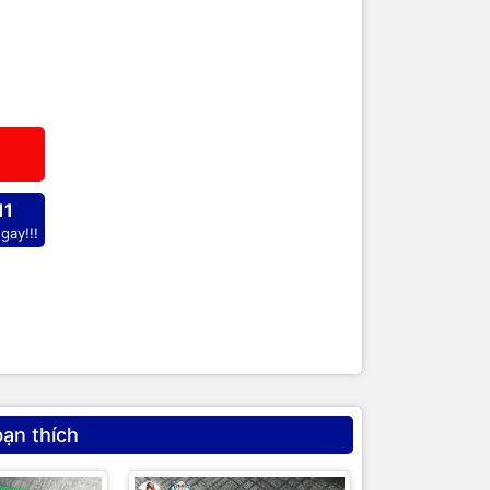
11
gay!!!
bạn thích