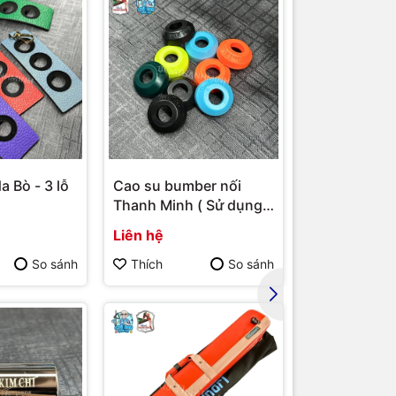
a Bò - 3 lỗ
Cao su bumber nối
Bao cơ Molin
Thanh Minh ( Sử dụng
ngọn ( Xanh 
cho bumber Longoni )
Liên hệ
Liên hệ
So sánh
Thích
So sánh
Thích