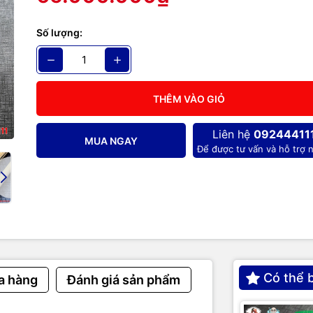
DA KỲ ĐÀ
Số lượng:
ÊN - CURLY
ĂN - XÀ CỪ - KIM LOAI VÀNG
THÊM VÀO GIỎ
Liên hệ
09244411
MUA NGAY
Để được tư vấn và hỗ trợ n
Có thể 
a hàng
Đánh giá sản phẩm