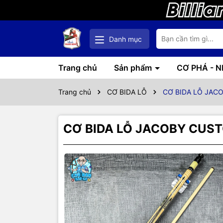
Danh mục
Trang chủ
Sản phẩm
CƠ PHÁ - 
Trang chủ
CƠ BIDA LỖ
CƠ BIDA LỖ JAC
CƠ BIDA LỖ JACOBY CUS
Thôn
SẢN PHẨM
NGỌN GHÉP
CƠ CHUYÊN