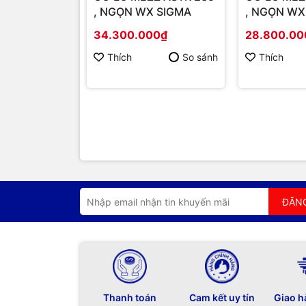
, NGỌN WX SIGMA
, NGỌN WX
34.300.000₫
28.800.00
Thích
So sánh
Thích
ĐĂN
Thanh toán
Cam kết uy tín
Giao h