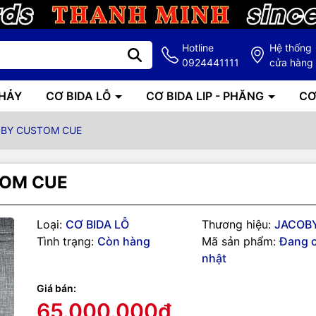
Hotline
Hệ thống
0924441111
cửa hàng
NHẢY
CƠ BIDA LỖ
CƠ BIDA LIP - PHĂNG
CƠ
OBY CUSTOM CUE
TOM CUE
Loại:
CƠ BIDA LỖ
Thương hiệu:
JACOB
g số kỹ thuật
Tình trạng:
Còn hàng
Mã sản phẩm:
Đang 
nhật
 CHÍNH HÃNG JACOBY SẢN XUẤT
Giá bán:
 140 MẢNH SIÊU ĐẲNG CẤP
65.000.000₫
 NGHIỆP ĐÁNH BIDA LỖ - POOL