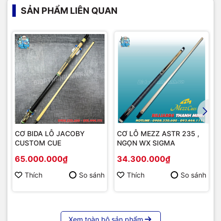
SẢN PHẨM LIÊN QUAN
CƠ BIDA LỖ JACOBY
CƠ LỖ MEZZ ASTR 235 ,
CUSTOM CUE
NGỌN WX SIGMA
65.000.000₫
34.300.000₫
Thích
So sánh
Thích
So sánh
Xem toàn bộ sản phẩm