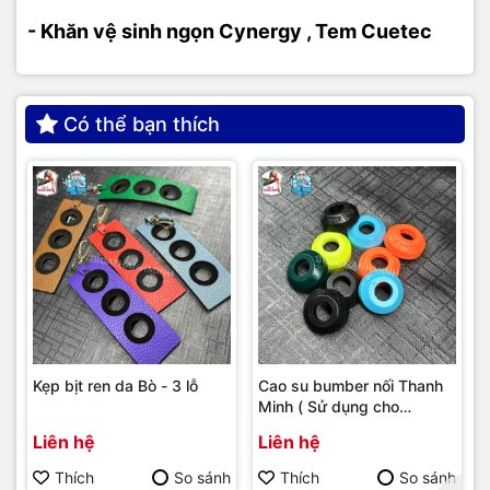
- Khăn vệ sinh ngọn Cynergy , Tem Cuetec
Có thể bạn thích
Kẹp bịt ren da Bò - 3 lỗ
Cao su bumber nối Thanh
Minh ( Sử dụng cho
bumber Longoni )
Liên hệ
Liên hệ
Thích
So sánh
Thích
So sánh