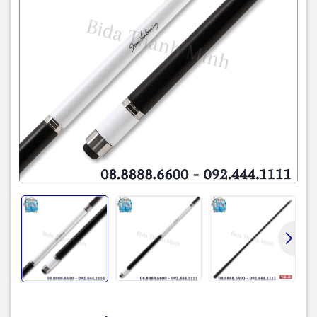
- Ngọn Cynergy 12.5mm Carbon
- Chuôi gỗ phong Canada
- Dụng cụ bảo quản đầu tẩy Cuetec
- Ốc bảo vệ ren
- Khăn vệ sinh ngọn Cynergy , Tem Cuetec