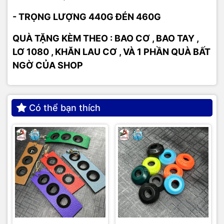
- TRỌNG LƯỢNG 440G ĐÉN 460G
QUÀ TẶNG KÈM THEO : BAO CƠ , BAO TAY ,
LƠ 1080 , KHĂN LAU CƠ , VÀ 1 PHẦN QUÀ BẤT
NGỜ CỦA SHOP
Có thể bạn thích