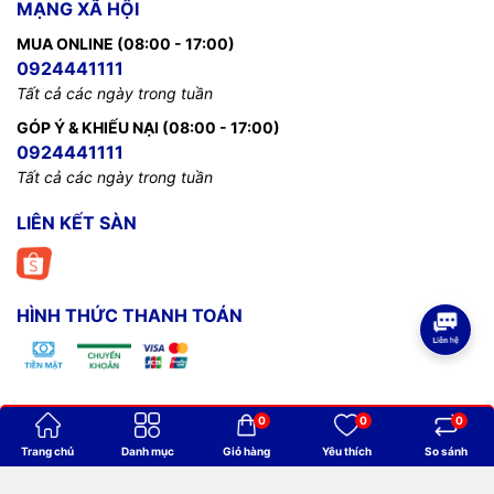
MẠNG XÃ HỘI
MUA ONLINE (08:00 - 17:00)
0924441111
Tất cả các ngày trong tuần
GÓP Ý & KHIẾU NẠI (08:00 - 17:00)
0924441111
Tất cả các ngày trong tuần
LIÊN KẾT SÀN
HÌNH THỨC THANH TOÁN
0
0
0
Bản quyền thuộc về
Billiards Thanh Minh
.
Trang chủ
Danh mục
Giỏ hàng
Yêu thích
So sánh
Cung cấp bởi
Sapo