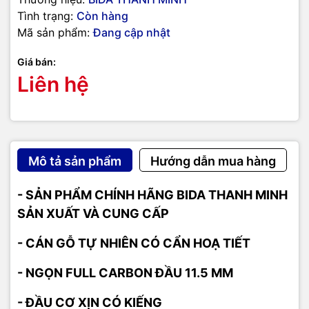
Tình trạng:
Còn hàng
Mã sản phẩm:
Đang cập nhật
Giá bán:
Liên hệ
Mô tả sản phẩm
Hướng dẫn mua hàng
- SẢN PHẨM CHÍNH HÃNG BIDA THANH MINH
SẢN XUẤT VÀ CUNG CẤP
- CÁN GỖ TỰ NHIÊN CÓ CẨN HOẠ TIẾT
- NGỌN FULL CARBON ĐẦU 11.5 MM
- ĐẦU CƠ XỊN CÓ KIẾNG