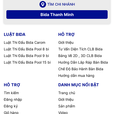
TÌM CHI NHÁNH
Bida Thanh Minh
LUẬT BIDA
HỖ TRỢ
Luật Thi Đấu Bida Carom
Giới thiệu
Luật Thi Đấu Bida Pool 8 bi
Tư Vấn Diện Tích CLB Bida
Luật Thi Đấu Bida Pool 9 bi
Bảng Vẽ 2D , 3D CLB Bida
Luật Thi Đấu Bida Pool 15 bi
Hướng Dẫn Lắp Ráp Bàn Bida
Chế Độ Bảo Hành Bàn Bida
Hướng dẫn mua hàng
HỖ TRỢ
DANH MỤC NỔI BẬT
Tìm kiếm
Trang chủ
Đăng nhập
Giới thiệu
Đăng ký
Sản phẩm
Giỏ hàng
Video