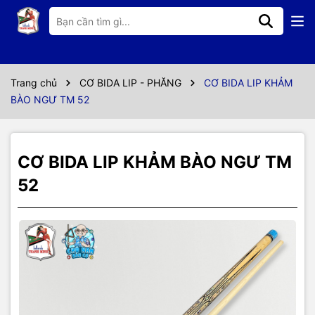
Thông số kỹ thuật
Khảm bào ngư sáng lấp lánh ở phần trên và dưới chuôi kèm
với đá Juma vẩy rồng
Trang chủ
CƠ BIDA LIP - PHĂNG
CƠ BIDA LIP KHẢM
Ngọn mộc thuần, ren gỗ, size đầu 11.5mm chuẩn Libre, trang
BÀO NGƯ TM 52
bị sẵn đầu cơ và phíp xịn
Phụ kiện đầy đủ theo cơ: bao cơ, bao tay, lơ, ...
CƠ BIDA LIP KHẢM BÀO NGƯ TM
52