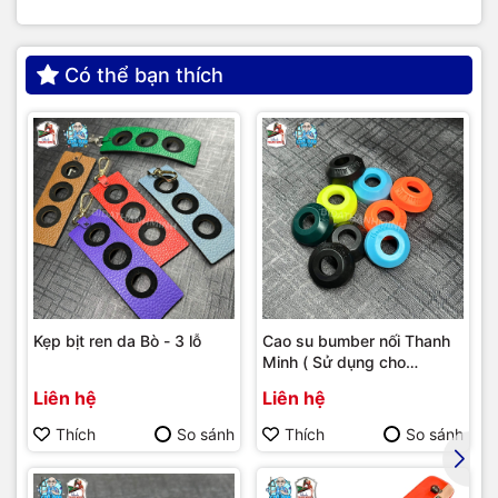
Có thể bạn thích
Kẹp bịt ren da Bò - 3 lỗ
Cao su bumber nối Thanh
Minh ( Sử dụng cho
bumber Longoni )
Liên hệ
Liên hệ
Thích
So sánh
Thích
So sánh