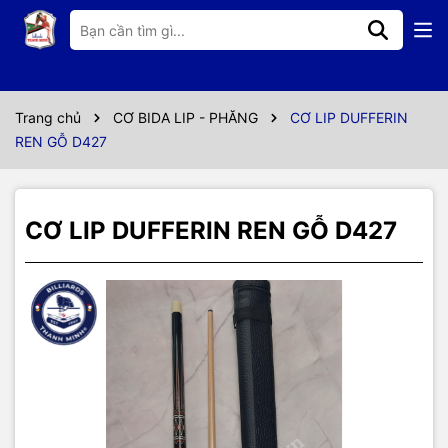
Thông số kỹ thuật
NGỌN LÕI LDC CHỐNG RUNG
REN GỖ ,
Trang chủ
CƠ BIDA LIP - PHĂNG
CƠ LIP DUFFERIN
REN GỖ D427
NGỌN 11,5 mm
CAN DECAL CAO CẤP
CƠ LIP DUFFERIN REN GỖ D427
CÂN NẶNG 440g đến 470g
PHÍP ADAM