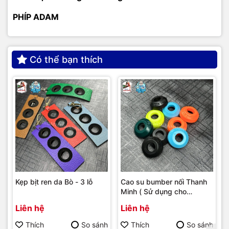
PHÍP ADAM
Có thể bạn thích
Kẹp bịt ren da Bò - 3 lỗ
Cao su bumber nối Thanh
Minh ( Sử dụng cho
bumber Longoni )
Liên hệ
Liên hệ
Thích
So sánh
Thích
So sánh