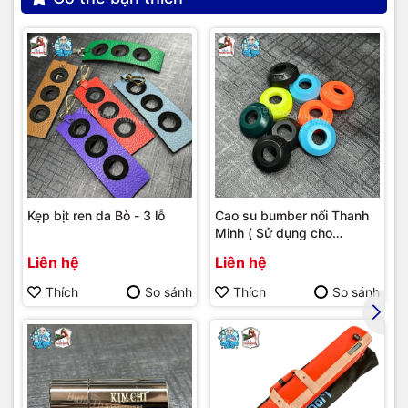
Kẹp bịt ren da Bò - 3 lỗ
Cao su bumber nối Thanh
Minh ( Sử dụng cho
bumber Longoni )
Liên hệ
Liên hệ
Thích
So sánh
Thích
So sánh