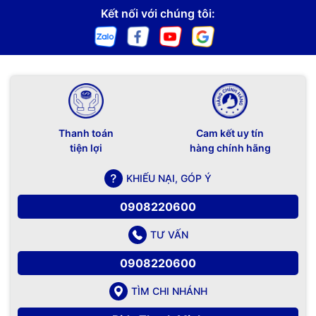
Kết nối với chúng tôi:
Thanh toán
Cam kết uy tín
tiện lợi
hàng chính hãng
KHIẾU NẠI, GÓP Ý
0908220600
TƯ VẤN
0908220600
TÌM CHI NHÁNH