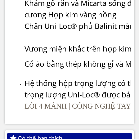
Khảm gỗ rắn và Micarta sống độ
cương Hợp kim vàng hồng
Chân Uni-Loc® phủ Balinit màu 
Vương miện khắc trên hợp kim v
Cổ áo bằng thép không gỉ và Mô
Hệ thống hộp trọng lượng có thể
trọng lượng Uni-Loc® được bán r
LÕI 4 MẢNH | CÔNG NGHỆ TAY Á
Có thể bạn thích