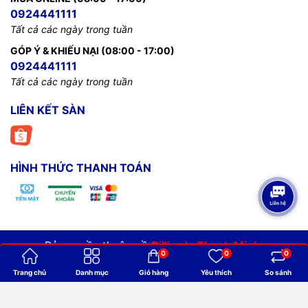
0924441111
Tất cả các ngày trong tuần
GÓP Ý & KHIẾU NẠI (08:00 - 17:00)
0924441111
Tất cả các ngày trong tuần
LIÊN KẾT SÀN
HÌNH THỨC THANH TOÁN
Bản quyền thuộc về
Billiards Thanh Minh
.
0
0
0
Cung cấp bởi
Sapo
Trang chủ
Danh mục
Giỏ hàng
Yêu thích
So sánh