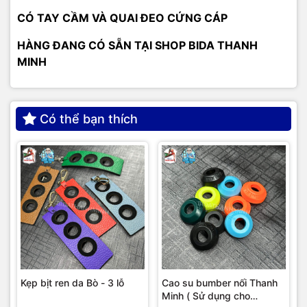
CÓ TAY CẦM VÀ QUAI ĐEO CỨNG CÁP
HÀNG ĐANG CÓ SẴN TẠI SHOP BIDA THANH
MINH
Có thể bạn thích
Kẹp bịt ren da Bò - 3 lỗ
Cao su bumber nối Thanh
Minh ( Sử dụng cho