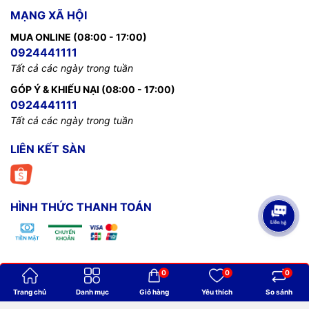
MẠNG XÃ HỘI
MUA ONLINE (08:00 - 17:00)
0924441111
Tất cả các ngày trong tuần
GÓP Ý & KHIẾU NẠI (08:00 - 17:00)
0924441111
Tất cả các ngày trong tuần
LIÊN KẾT SÀN
HÌNH THỨC THANH TOÁN
0
0
0
Bản quyền thuộc về
Billiards Thanh Minh
.
Trang chủ
Danh mục
Giỏ hàng
Yêu thích
So sánh
Cung cấp bởi
Sapo