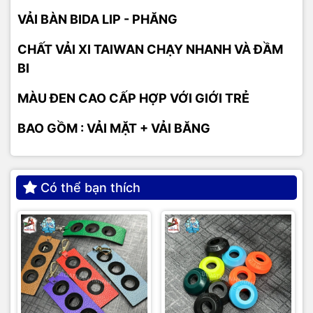
VẢI BÀN BIDA LIP - PHĂNG
CHẤT VẢI XI TAIWAN CHẠY NHANH VÀ ĐẦM
BI
MÀU ĐEN CAO CẤP HỢP VỚI GIỚI TRẺ
BAO GỒM : VẢI MẶT + VẢI BĂNG
Có thể bạn thích