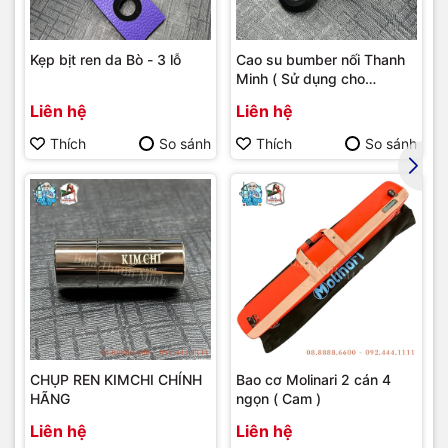
Kẹp bịt ren da Bò - 3 lỗ
Cao su bumber nối Thanh
Minh ( Sử dụng cho
bumber Longoni )
Liên hệ
Liên hệ
Thích
So sánh
Thích
So sánh
CHỤP REN KIMCHI CHÍNH
Bao cơ Molinari 2 cán 4
HÃNG
ngọn ( Cam )
Liên hệ
Liên hệ