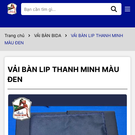
Thông số kỹ thuật
VẢI BÀN BIDA LIP - PHĂNG
CHẤT VẢI XI TAIWAN CHẠY NHANH VÀ ĐẦM BI
Trang chủ
VẢI BÀN BIDA
VẢI BÀN LIP THANH MINH
MÀU ĐEN
MÀU ĐEN CAO CẤP HỢP VỚI GIỚI TRẺ
BAO GỒM : VẢI MẶT + VẢI BĂNG
VẢI BÀN LIP THANH MINH MÀU
ĐEN