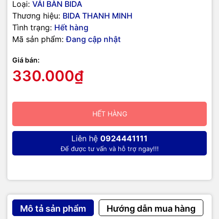
Loại:
VẢI BÀN BIDA
Thương hiệu:
BIDA THANH MINH
Tình trạng:
Hết hàng
Mã sản phẩm:
Đang cập nhật
Giá bán:
330.000₫
HẾT HÀNG
Liên hệ
0924441111
Để được tư vấn và hỗ trợ ngay!!!
Mô tả sản phẩm
Hướng dẫn mua hàng