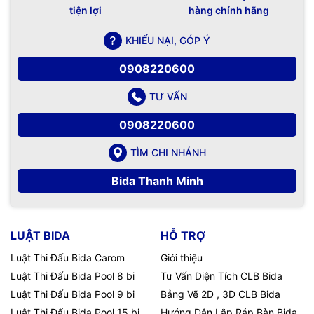
tiện lợi
hàng chính hãng
KHIẾU NẠI, GÓP Ý
0908220600
TƯ VẤN
0908220600
TÌM CHI NHÁNH
Bida Thanh Minh
LUẬT BIDA
HỖ TRỢ
Luật Thi Đấu Bida Carom
Giới thiệu
Luật Thi Đấu Bida Pool 8 bi
Tư Vấn Diện Tích CLB Bida
Luật Thi Đấu Bida Pool 9 bi
Bảng Vẽ 2D , 3D CLB Bida
Luật Thi Đấu Bida Pool 15 bi
Hướng Dẫn Lắp Ráp Bàn Bida