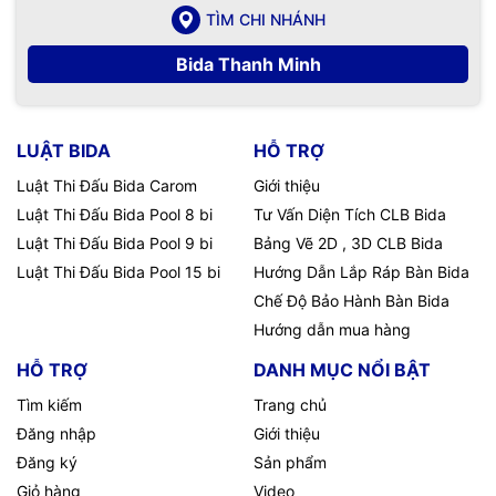
TÌM CHI NHÁNH
Bida Thanh Minh
LUẬT BIDA
HỖ TRỢ
Luật Thi Đấu Bida Carom
Giới thiệu
Luật Thi Đấu Bida Pool 8 bi
Tư Vấn Diện Tích CLB Bida
Luật Thi Đấu Bida Pool 9 bi
Bảng Vẽ 2D , 3D CLB Bida
Luật Thi Đấu Bida Pool 15 bi
Hướng Dẫn Lắp Ráp Bàn Bida
Chế Độ Bảo Hành Bàn Bida
Hướng dẫn mua hàng
HỖ TRỢ
DANH MỤC NỔI BẬT
Tìm kiếm
Trang chủ
Đăng nhập
Giới thiệu
Đăng ký
Sản phẩm
Giỏ hàng
Video