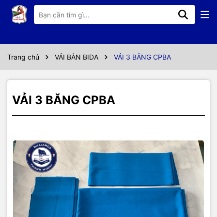
Thông số kỹ thuật
+ Vải CPBA được sản xuất để tối đa hóa trải nghiệm của người chơi phổ thông, được sử
dụng ở hầu hết các câu lạc Billiards toàn quốc
Trang chủ
VẢI BÀN BIDA
VẢI 3 BĂNG CPBA
+Vải CPBA Cung cấp hiệu suất và độ bền tốt. Độ chính xác trên mỗi inch vải, đảm bảo bi
chạy với tốc độ nhất quán và tất nhiên mỗi cú cân băng đều phải chính xác.
+ Mật độ các sợi vải dày, cho phép kéo dài tuổi thọ của vải, ngăn chặn bụi bẩn và bụi phấn
VẢI 3 BĂNG CPBA
lơ. Vải CPBA đã chính thức được sử dụng trong các giải thi đấu trong nước và khu vực từ
năm 1998.