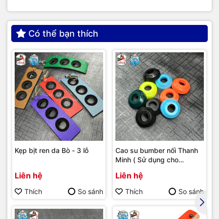
Có thể bạn thích
Kẹp bịt ren da Bò - 3 lỗ
Cao su bumber nối Thanh
Minh ( Sử dụng cho
bumber Longoni )
Liên hệ
Liên hệ
Thích
So sánh
Thích
So sánh