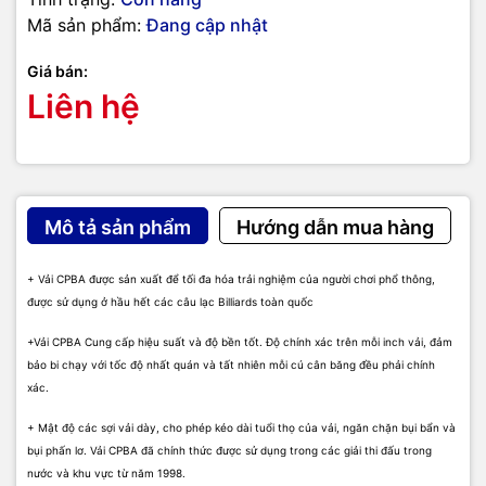
Mã sản phẩm:
Đang cập nhật
Giá bán:
Liên hệ
Mô tả sản phẩm
Hướng dẫn mua hàng
+ Vải CPBA được sản xuất để tối đa hóa trải nghiệm của người chơi phổ thông,
được sử dụng ở hầu hết các câu lạc Billiards toàn quốc
+Vải CPBA Cung cấp hiệu suất và độ bền tốt. Độ chính xác trên mỗi inch vải, đảm
bảo bi chạy với tốc độ nhất quán và tất nhiên mỗi cú cân băng đều phải chính
xác.
+ Mật độ các sợi vải dày, cho phép kéo dài tuổi thọ của vải, ngăn chặn bụi bẩn và
bụi phấn lơ. Vải CPBA đã chính thức được sử dụng trong các giải thi đấu trong
nước và khu vực từ năm 1998.