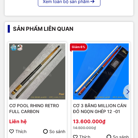
Xem toàn bộ sản phẩm
SẢN PHẨM LIÊN QUAN
Giảm 6%
CƠ POOL RHINO RETRO
CƠ 3 BĂNG MILLION CÁN
FULL CARBON
ĐỎ NGỌN GHÉP 12 -01
Liên hệ
13.600.000₫
14.500.000₫
Thích
So sánh
Thích
So sánh