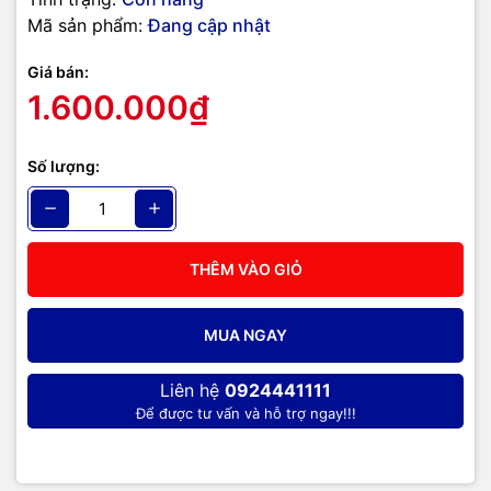
Mã sản phẩm:
Đang cập nhật
Giá bán:
1.600.000₫
Số lượng:
THÊM VÀO GIỎ
MUA NGAY
Liên hệ
0924441111
Để được tư vấn và hỗ trợ ngay!!!