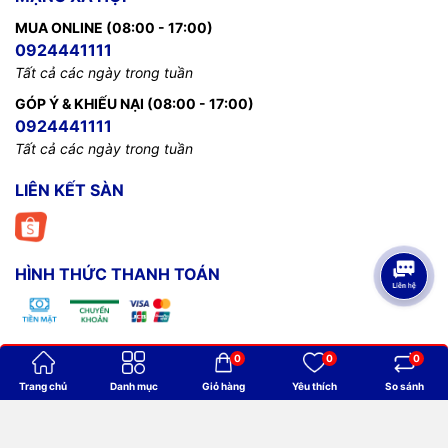
MUA ONLINE (08:00 - 17:00)
0924441111
Tất cả các ngày trong tuần
GÓP Ý & KHIẾU NẠI (08:00 - 17:00)
0924441111
Tất cả các ngày trong tuần
LIÊN KẾT SÀN
HÌNH THỨC THANH TOÁN
0
0
0
Bản quyền thuộc về
Billiards Thanh Minh
.
Trang chủ
Danh mục
Giỏ hàng
Yêu thích
So sánh
Cung cấp bởi
Sapo