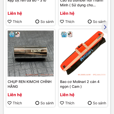
Kẹp bịt ren da Bò - 3 lỗ
Cao su bumber nối Thanh
Minh ( Sử dụng cho
bumber Longoni )
Liên hệ
Liên hệ
Thích
So sánh
Thích
So sánh
CHỤP REN KIMCHI CHÍNH
Bao cơ Molinari 2 cán 4
HÃNG
ngọn ( Cam )
Liên hệ
Liên hệ
Thích
So sánh
Thích
So sánh