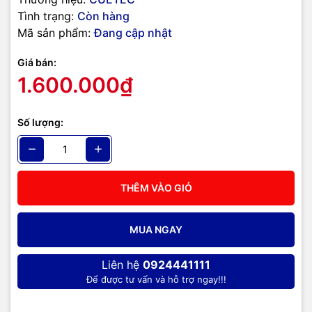
Tình trạng:
Còn hàng
Mã sản phẩm:
Đang cập nhật
Giá bán:
1.600.000₫
Số lượng:
THÊM VÀO GIỎ
MUA NGAY
Liên hệ
0924441111
Để được tư vấn và hỗ trợ ngay!!!