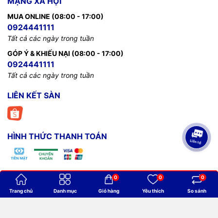
MẠNG XÃ HỘI
MUA ONLINE (08:00 - 17:00)
0924441111
Tất cả các ngày trong tuần
GÓP Ý & KHIẾU NẠI (08:00 - 17:00)
0924441111
Tất cả các ngày trong tuần
LIÊN KẾT SÀN
HÌNH THỨC THANH TOÁN
0
0
0
Bản quyền thuộc về
Billiards Thanh Minh
.
Trang chủ
Danh mục
Giỏ hàng
Yêu thích
So sánh
Cung cấp bởi
Sapo