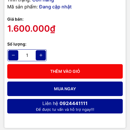
Mã sản phẩm:
Đang cập nhật
Giá bán:
1.600.000₫
Số lượng:
THÊM VÀO GIỎ
MUA NGAY
Liên hệ
0924441111
Để được tư vấn và hỗ trợ ngay!!!