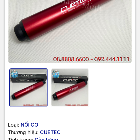
Loại:
NỐI CƠ
Thương hiệu:
CUETEC
Tình trạng:
Còn hàng