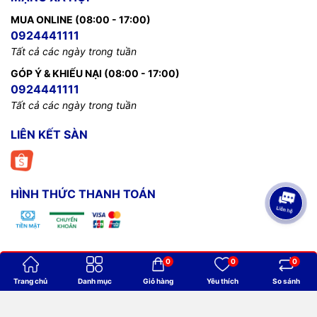
MUA ONLINE (08:00 - 17:00)
0924441111
Tất cả các ngày trong tuần
GÓP Ý & KHIẾU NẠI (08:00 - 17:00)
0924441111
Tất cả các ngày trong tuần
LIÊN KẾT SÀN
HÌNH THỨC THANH TOÁN
0
0
0
Bản quyền thuộc về
Billiards Thanh Minh
.
Trang chủ
Danh mục
Giỏ hàng
Yêu thích
So sánh
Cung cấp bởi
Sapo