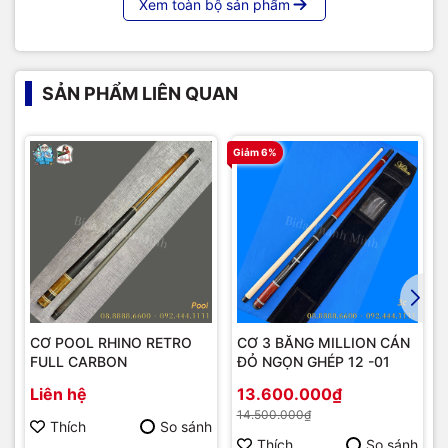
Xem toàn bộ sản phẩm
SẢN PHẨM LIÊN QUAN
Giảm 6%
CƠ POOL RHINO RETRO
CƠ 3 BĂNG MILLION CÁN
FULL CARBON
ĐỎ NGỌN GHÉP 12 -01
Liên hệ
13.600.000₫
14.500.000₫
Thích
So sánh
Thích
So sánh