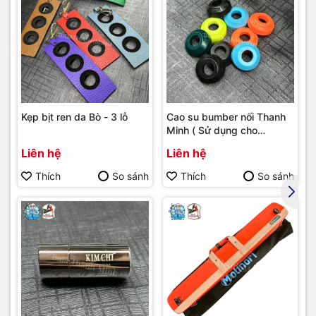
Kẹp bịt ren da Bò - 3 lỗ
Cao su bumber nối Thanh
Minh ( Sử dụng cho
bumber Longoni )
Liên hệ
Liên hệ
Thích
So sánh
Thích
So sánh