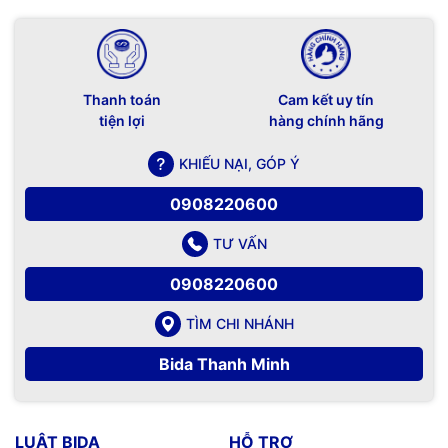
Thanh toán
Cam kết uy tín
tiện lợi
hàng chính hãng
KHIẾU NẠI, GÓP Ý
0908220600
TƯ VẤN
0908220600
TÌM CHI NHÁNH
Bida Thanh Minh
LUẬT BIDA
HỖ TRỢ