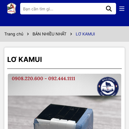
Thông số kỹ thuật
HÀNG CHÍNH HÃNG JAPAN
LƠ CAO CẤP ĐƯỢC CÁC CƠ THỦ LỰA CHỌN
Trang chủ
BÁN NHIỀU NHẤT
LƠ KAMUI
LƠ KAMUI