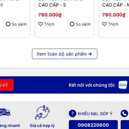
 H
CAO CẤP - S
CAO CẤP - 
780.000₫
780.000₫
So sánh
Thích
So sánh
Thích
Xem toàn bộ sản phẩm
Kết nối với chúng tôi:
G KÝ
KHIẾU NẠI, GÓP Ý
0908220600
àng nhanh
Giá cả hợp lý