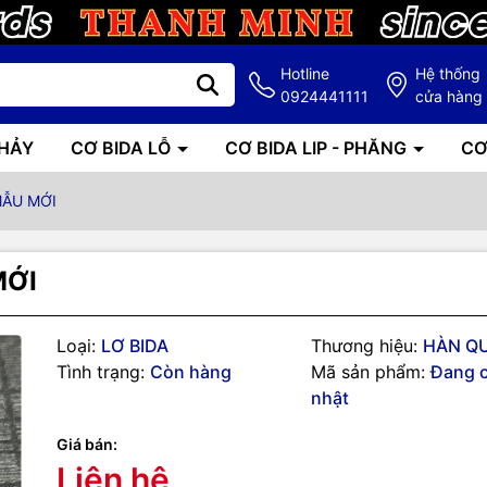
Hotline
Hệ thống
0924441111
cửa hàng
NHẢY
CƠ BIDA LỖ
CƠ BIDA LIP - PHĂNG
CƠ
MẪU MỚI
MỚI
Loại:
LƠ BIDA
Thương hiệu:
HÀN Q
g số kỹ thuật
Tình trạng:
Còn hàng
Mã sản phẩm:
Đang 
nhật
- ÍT BỤI
Giá bán:
P CHO ANH EM MỚI CHƠI VÀ CHƠI CHUYÊN 
Liên hệ