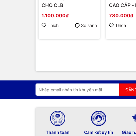
CHO CLB
CAO CẤP -
1.100.000₫
780.000₫
Thích
So sánh
Thích
ĐĂN
Thanh toán
Cam kết uy tín
Giao h