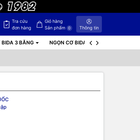
Tra cứu
Giỏ hàng
đơn hàng
Sản phẩm
Thông tin
0
 BIDA 3 BĂNG
NGỌN CƠ BIDA
BÀN BIDA
UỐC
cập
NGHIỆP