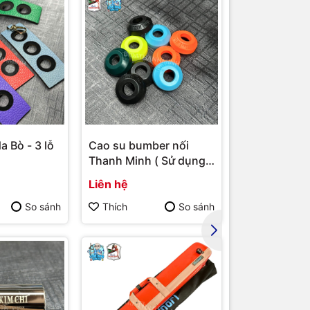
a Bò - 3 lỗ
Cao su bumber nối
Bao cơ Molin
Thanh Minh ( Sử dụng
ngọn ( Xanh 
cho bumber Longoni )
Liên hệ
Liên hệ
So sánh
Thích
So sánh
Thích