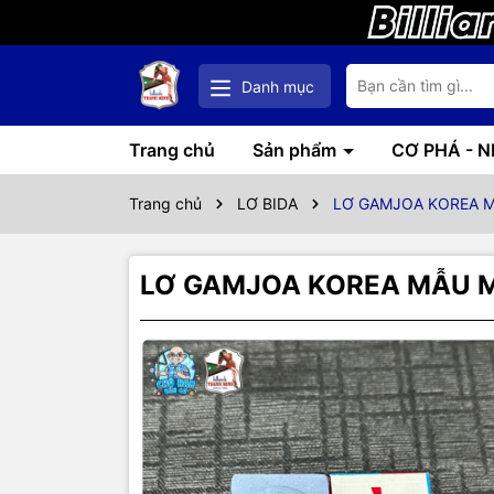
Danh mục
Trang chủ
Sản phẩm
CƠ PHÁ - 
Trang chủ
LƠ BIDA
LƠ GAMJOA KOREA 
LƠ GAMJOA KOREA MẪU 
Thôn
LƠ MỊN 
PHÙ HỢ