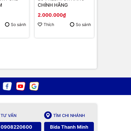
M
CHÍNH HÃNG
CHẤT LƯỢ
2.000.000₫
500.000₫
550.000₫
So sánh
Thích
So sánh
Thích
TƯ VẤN
TÌM CHI NHÁNH
0908220600
Bida Thanh Minh