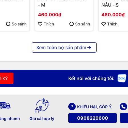
- M
NÂU - S
460.000₫
460.000₫
So sánh
Thích
So sánh
Thích
Xem toàn bộ sản phẩm
Kết nối với chúng tôi:
G KÝ
KHIẾU NẠI, GÓP Ý
0908220600
àng nhanh
Giá cả hợp lý