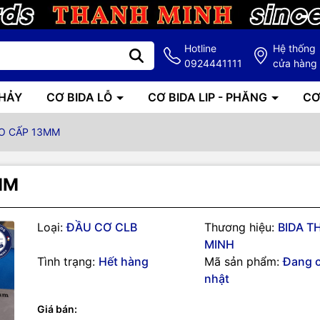
Hotline
Hệ thống
0924441111
cửa hàng
NHẢY
CƠ BIDA LỖ
CƠ BIDA LIP - PHĂNG
CƠ
O CẤP 13MM
MM
Loại:
ĐẦU CƠ CLB
Thương hiệu:
BIDA T
g số kỹ thuật
MINH
Tình trạng:
Hết hàng
Mã sản phẩm:
Đang 
KÍCH THƯỚC 13 MM
nhật
O CẤP DÀNH CHO CLB KINH DOANH BIDA , ĐỘ BỀN CAO , ỔN ĐỊNH,
 , KO BỊ NỞ ĐẦU TRONG THỜI GIAN SỬ DỤNG
Giá bán: