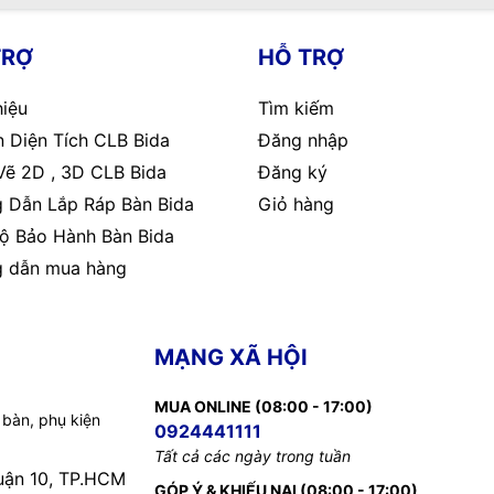
TRỢ
HỖ TRỢ
hiệu
Tìm kiếm
 Diện Tích CLB Bida
Đăng nhập
Vẽ 2D , 3D CLB Bida
Đăng ký
 Dẫn Lắp Ráp Bàn Bida
Giỏ hàng
ộ Bảo Hành Bàn Bida
 dẫn mua hàng
MẠNG XÃ HỘI
MUA ONLINE (08:00 - 17:00)
 bàn, phụ kiện
0924441111
Tất cả các ngày trong tuần
uận 10, TP.HCM
GÓP Ý & KHIẾU NẠI (08:00 - 17:00)