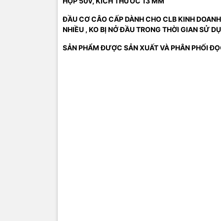
HỘP 50v, KÍCH THƯỚC 13 MM
ĐẦU CƠ CÂO CẤP DÀNH CHO CLB KINH DOANH BI
NHIỀU , KO BỊ NỞ ĐẦU TRONG THỜI GIAN SỬ D
SẢN PHẨM ĐƯỢC SẢN XUẤT VÀ PHÂN PHỐI ĐỌC