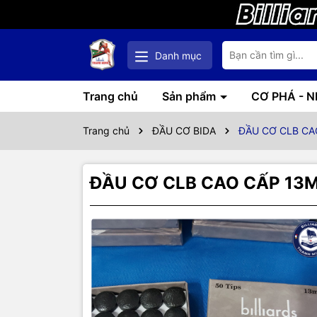
Danh mục
Trang chủ
Sản phẩm
CƠ PHÁ - 
Trang chủ
ĐẦU CƠ BIDA
ĐẦU CƠ CLB CA
ĐẦU CƠ CLB CAO CẤP 13
Thôn
HỘP 50v, 
ĐẦU CƠ CÂ
PHÊ NHIỀU