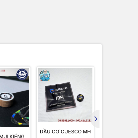
ĐẦU CƠ CU
ĐẦU CƠ CUESCO MH
MUI KIẾNG