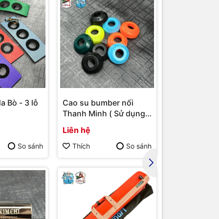
a Bò - 3 lỗ
Cao su bumber nối
Bao cơ Molin
Thanh Minh ( Sử dụng
ngọn ( Xanh 
cho bumber Longoni )
Liên hệ
Liên hệ
So sánh
Thích
So sánh
Thích