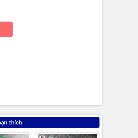
NH
bạn thích