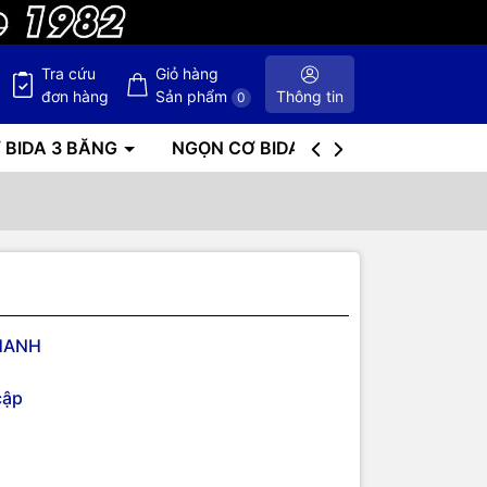
Tra cứu
Giỏ hàng
đơn hàng
Sản phẩm
Thông tin
0
 BIDA 3 BĂNG
NGỌN CƠ BIDA
BÀN BIDA
HANH
cập
 ĂN AP