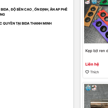
DA , ĐỘ BỀN CAO , ỔN ĐỊNH, ĂN AP PHÊ
ỤNG
 QUYỀN TẠI BIDA THANH MINH
Kẹp bịt ren d
Liên hệ
Thích