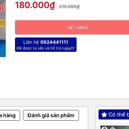
180.000₫
ĐƯỢC SẢN XUẤT VÀ PHÂN PHỐI ĐỌC QUYỀN TẠI BIDA THANH MI
210.000₫
HẾT HÀNG
Liên hệ
0924441111
Để được tư vấn và hỗ trợ ngay!!!
Có thể 
a hàng
Đánh giá sản phẩm