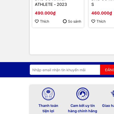
ATHLETE - 2023
S
490.000₫
460.000₫
Thích
So sánh
Thích
ĐĂN
Thanh toán
Cam kết uy tín
Giao h
tiện lợi
hàng chính hãng