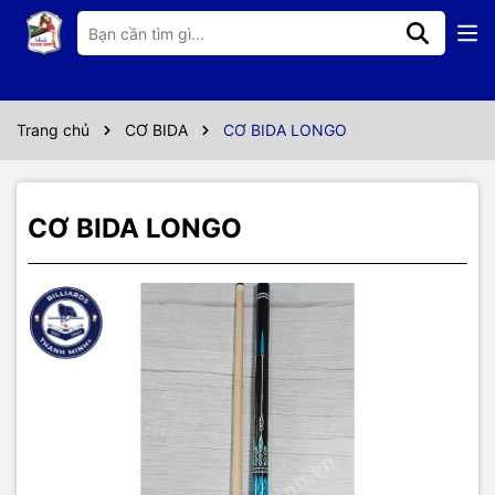
Thông số kỹ thuật
CƠ NHẬP KHẨU TAIWAN
ĐÁNH ĐƯỢC LIP VÀ 3 BĂNG , CÓ ỐC TĂNG CHỈNH TRỌNG
Trang chủ
CƠ BIDA
CƠ BIDA LONGO
LƯỢNG 450G ĐẾN 530G
TẶNG KÈM CHỤP REN CƠ
CƠ BIDA LONGO