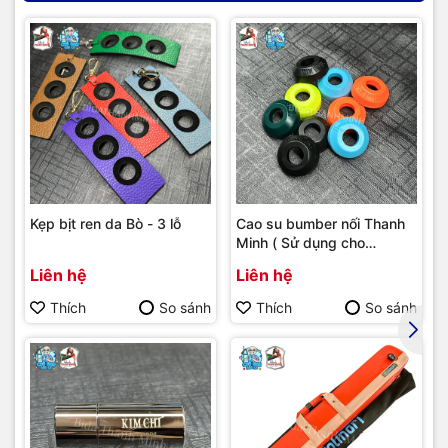
Kẹp bịt ren da Bò - 3 lỗ
Cao su bumber nối Thanh
Minh ( Sử dụng cho
bumber Longoni )
Liên hệ
Liên hệ
Thích
So sánh
Thích
So sánh