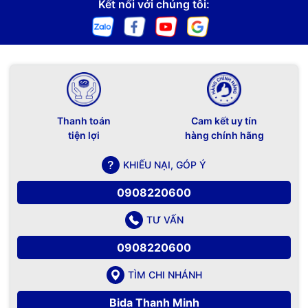
Kết nối với chúng tôi:
Thanh toán
Cam kết uy tín
tiện lợi
hàng chính hãng
KHIẾU NẠI, GÓP Ý
0908220600
TƯ VẤN
0908220600
TÌM CHI NHÁNH
Bida Thanh Minh