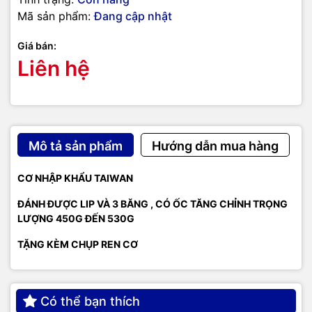
Mã sản phẩm:
Đang cập nhật
Giá bán:
Liên hệ
Mô tả sản phẩm
Hướng dẫn mua hàng
CƠ NHẬP KHẨU TAIWAN
ĐÁNH ĐƯỢC LIP VÀ 3 BĂNG , CÓ ỐC TĂNG CHỈNH TRỌNG
LƯỢNG 450G ĐẾN 530G
TẶNG KÈM CHỤP REN CƠ
Có thể bạn thích