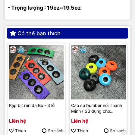
- Trọng lượng : 19oz~19.5oz
Có thể bạn thích
Kẹp bịt ren da Bò - 3 lỗ
Cao su bumber nối Thanh
Minh ( Sử dụng cho
bumber Longoni )
Liên hệ
Liên hệ
Thích
So sánh
Thích
So sánh