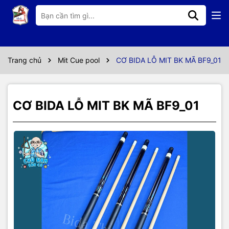
Thông số kỹ thuật
- Ngọn gỗ Maple Canada
- Đầu cơ 12.9mm
Trang chủ
Mit Cue pool
CƠ BIDA LỖ MIT BK MÃ BF9_01
- Ren 3/8-10
CƠ BIDA LỖ MIT BK MÃ BF9_01
- Cán gỗ maple
- Tay cầm : Chỉ
- Trọng lượng : 19oz~19.5oz