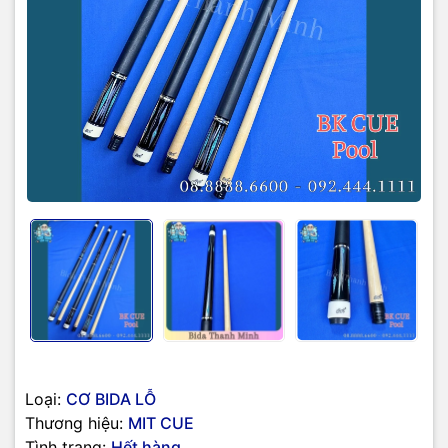
Loại:
CƠ BIDA LỖ
Thương hiệu:
MIT CUE
Tình trạng:
Hết hàng