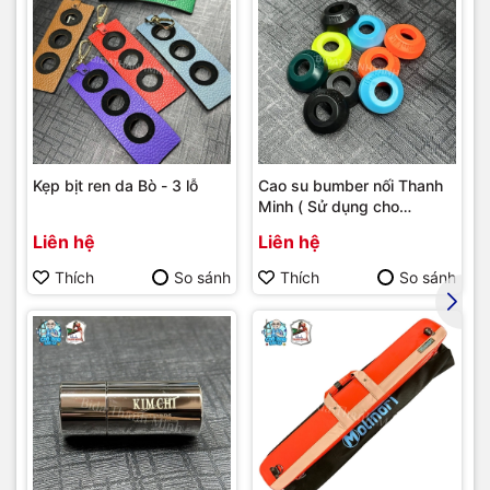
Kẹp bịt ren da Bò - 3 lỗ
Cao su bumber nối Thanh
Minh ( Sử dụng cho
bumber Longoni )
Liên hệ
Liên hệ
Thích
So sánh
Thích
So sánh