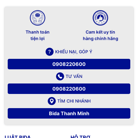
Thanh toán
Cam kết uy tín
tiện lợi
hàng chính hãng
KHIẾU NẠI, GÓP Ý
0908220600
TƯ VẤN
0908220600
TÌM CHI NHÁNH
Bida Thanh Minh
LUẬT BIDA
HỖ TRỢ