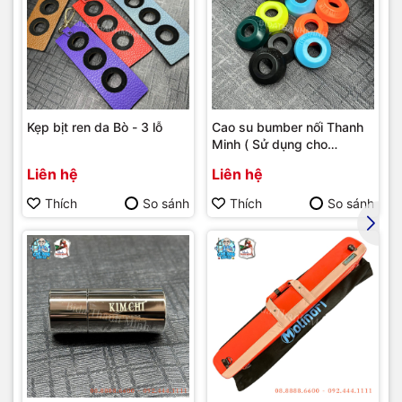
Kẹp bịt ren da Bò - 3 lỗ
Cao su bumber nối Thanh
Minh ( Sử dụng cho
bumber Longoni )
Liên hệ
Liên hệ
Thích
So sánh
Thích
So sánh