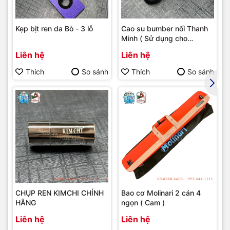
Kẹp bịt ren da Bò - 3 lỗ
Cao su bumber nối Thanh
Minh ( Sử dụng cho
bumber Longoni )
Liên hệ
Liên hệ
Thích
So sánh
Thích
So sánh
CHỤP REN KIMCHI CHÍNH
Bao cơ Molinari 2 cán 4
HÃNG
ngọn ( Cam )
Liên hệ
Liên hệ