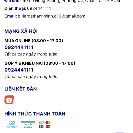
Địa chỉ:
299 Lê Hồng Phong, Phường 02, Quận 10, TP.HCM
Điện thoại:
0924441111
Email:
billiardsthanhminh.q10@gmail.com
MẠNG XÃ HỘI
MUA ONLINE (08:00 - 17:00)
0924441111
Tất cả các ngày trong tuần
GÓP Ý & KHIẾU NẠI (08:00 - 17:00)
0924441111
Tất cả các ngày trong tuần
LIÊN KẾT SÀN
HÌNH THỨC THANH TOÁN