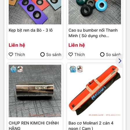
Kẹp bịt ren da Bò - 3 lỗ
Cao su bumber nối Thanh
Minh ( Sử dụng cho
bumber Longoni )
Liên hệ
Liên hệ
Thích
So sánh
Thích
So sánh
CHỤP REN KIMCHI CHÍNH
Bao cơ Molinari 2 cán 4
HÃNG
ngọn ( Cam )