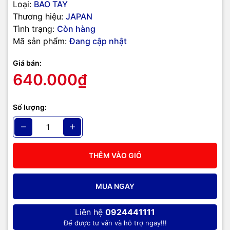
Loại:
BAO TAY
Thương hiệu:
JAPAN
Tình trạng:
Còn hàng
Mã sản phẩm:
Đang cập nhật
Giá bán:
640.000₫
Số lượng:
THÊM VÀO GIỎ
MUA NGAY
Liên hệ
0924441111
Để được tư vấn và hỗ trợ ngay!!!