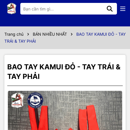
Thông số kỹ thuật
- HÀNG CHÍNH HÃNG JAPAN
- ĐƯƠC CÁC CƠ THỦ CHUYÊN NGHIỆP SỬ DỤNG
Trang chủ
BÁN NHIỀU NHẤT
BAO TAY KAMUI ĐỎ - TAY
TRÁI & TAY PHẢI
BAO TAY KAMUI ĐỎ - TAY TRÁI &
TAY PHẢI