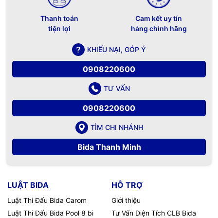
Thanh toán
Cam kết uy tín
tiện lợi
hàng chính hãng
KHIẾU NẠI, GÓP Ý
0908220600
TƯ VẤN
0908220600
TÌM CHI NHÁNH
Bida Thanh Minh
LUẬT BIDA
HỖ TRỢ
Luật Thi Đấu Bida Carom
Giới thiệu
Luật Thi Đấu Bida Pool 8 bi
Tư Vấn Diện Tích CLB Bida