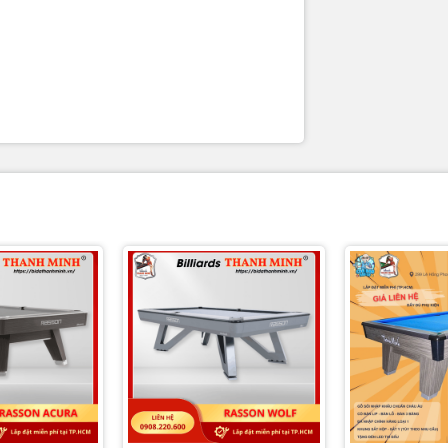
n bộ sản phẩm đều được kiểm chứng về mặt chất lượng trước khi
i lòng tuyệt đối
MIỄN PHÍ LẮP ĐẶT
Miễn phí lắp dặt và vận chuyển tạ
Tp.HCM (chỉ áp dụng đối với Sản
Bàn Bida)
SẢN PHẨM CHÍNH HÃ
Cung cấp sản phẩm chính hãng c
thương hiệu nổi tiếng trên thế gi