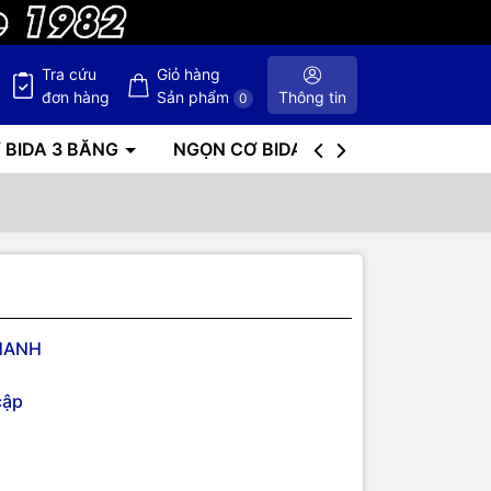
Tra cứu
Giỏ hàng
đơn hàng
Sản phẩm
Thông tin
0
 BIDA 3 BĂNG
NGỌN CƠ BIDA
BÀN BIDA
HANH
cập
xếp hàng cao trên thế giới. Mẫu bàn bida