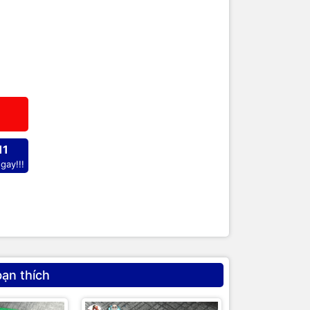
ại hội thể thao hoặc các giải thi đấu lớn tại Việt
 thông dụng nhất tại Việt Nam) và Ngang
m là Bàn Lớn, Bàn 03 Băng)
ẫn đang là một trong những thiết kế có khả năng
11
gay!!!
ủ 02 bên ngoài bề mặt của chân. Các tấm ván này
hân, giúp 03 chân bàn giữ tính ổn định và luôn
n, giúp lực tác động sẽ được phân tán đều trên cả
ua bề mặt trên của 03 chân bàn, giúp toàn bộ tải
bạn thích