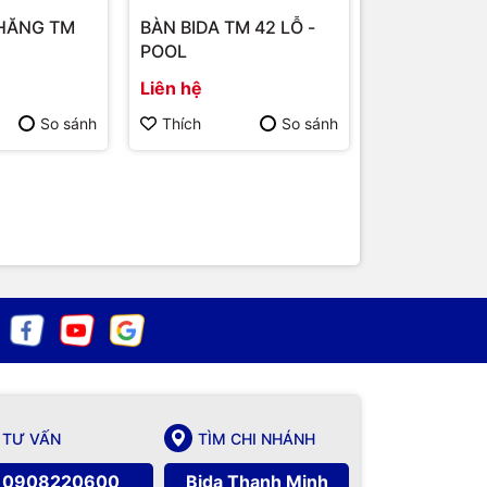
PHĂNG TM
BÀN BIDA TM 42 LỖ -
BÀN BIDA P
POOL
CHÂN V TM 
Liên hệ
Liên hệ
So sánh
Thích
So sánh
Thích
TƯ VẤN
TÌM CHI NHÁNH
0908220600
Bida Thanh Minh