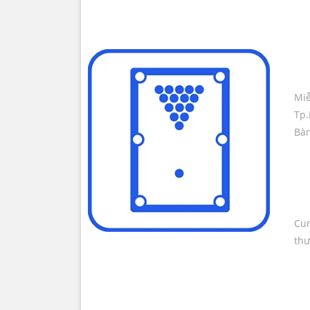
Hiện tại m
rất nhiều n
của người 
Chúng tôi 
Miễ
phẩm có chấ
Tp.
thể làm đư
Bàn
MIỄN PHÍ 
Khách hàn
của chúng t
Cun
thư
Hơn nữa, ca
hoàn toàn 
THƯƠNG HI