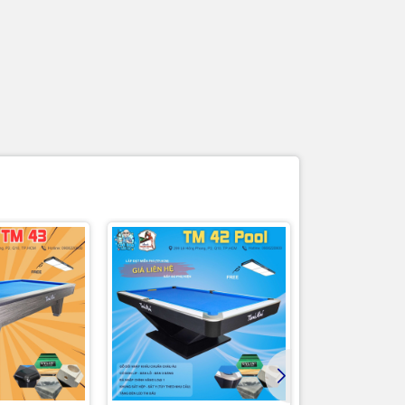
 đến tay quý khách hàng, mang đến cho khách
THƯƠNG HIỆU UY TÍN
i
Thương hiệu đã được khẳng định từ
 Phẩm
năm 1961 và hiện nay vẫn là một trong
những nhà sản xuất, cung cấp linh kiện
hàng đầu Việt Nam
NG
SẢN PHẨM MỚI 100%
ủa các
Cam kết toàn bộ sản phẩm cung cấp
ới
mới 100%