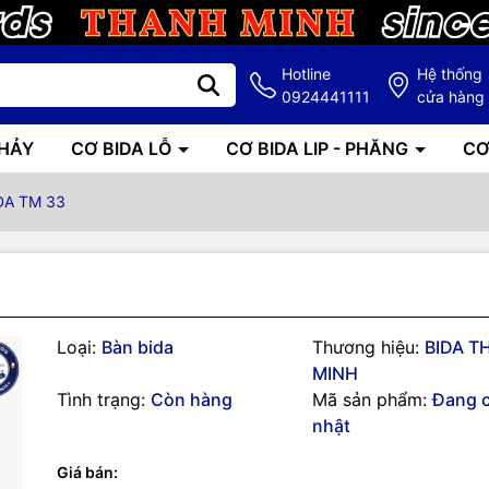
Hotline
Hệ thống
0924441111
cửa hàng
NHẢY
CƠ BIDA LỖ
CƠ BIDA LIP - PHĂNG
CƠ
DA TM 33
Loại:
Bàn bida
Thương hiệu:
BIDA T
MINH
g số kỹ thuật
Tình trạng:
Còn hàng
Mã sản phẩm:
Đang 
nhật
Giá bán:
 Hàn Quốc, một trong những quốc gia có trình độ bida 3 băng được 