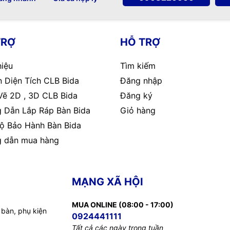
TRỢ
HỖ TRỢ
hiệu
Tìm kiếm
 Diện Tích CLB Bida
Đăng nhập
Vẽ 2D , 3D CLB Bida
Đăng ký
 Dẫn Lắp Ráp Bàn Bida
Giỏ hàng
ộ Bảo Hành Bàn Bida
 dẫn mua hàng
MẠNG XÃ HỘI
MUA ONLINE (08:00 - 17:00)
 bàn, phụ kiện
0924441111
Tất cả các ngày trong tuần