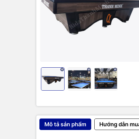
Hollywood h
Nam
Kích thước
1650mm * D
Sử dụng 3 c
chịu lực và
03 chân bà
được cố địn
nằm phẳng n
toàn bộ hệ
Hệ thống ch
Mô tả sản phẩm
Hướng dẫn mu
trọng của 