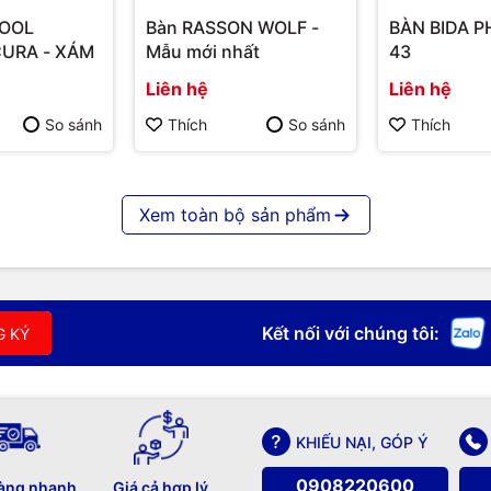
POOL
Bàn RASSON WOLF -
BÀN BIDA 
URA - XÁM
Mẫu mới nhất
43
Liên hệ
Liên hệ
So sánh
Thích
So sánh
Thích
Xem toàn bộ sản phẩm
Kết nối với chúng tôi:
G KÝ
KHIẾU NẠI, GÓP Ý
0908220600
àng nhanh
Giá cả hợp lý