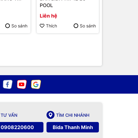
POOL
CHÂN V TM 
Liên hệ
Liên hệ
So sánh
Thích
So sánh
Thích
TƯ VẤN
TÌM CHI NHÁNH
0908220600
Bida Thanh Minh