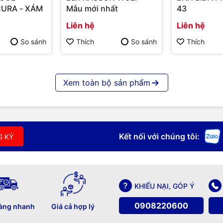
URA - XÁM
Mẫu mới nhất
43
Liên hệ
Liên hệ
So sánh
Thích
So sánh
Thích
Xem toàn bộ sản phẩm
Kết nối với chúng tôi:
G KÝ
KHIẾU NẠI, GÓP Ý
0908220600
àng nhanh
Giá cả hợp lý