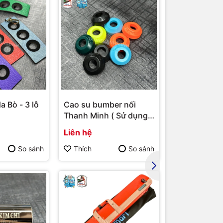
a Bò - 3 lỗ
Cao su bumber nối
Bao cơ Molin
Thanh Minh ( Sử dụng
ngọn ( Xanh 
cho bumber Longoni )
Liên hệ
Liên hệ
So sánh
Thích
So sánh
Thích