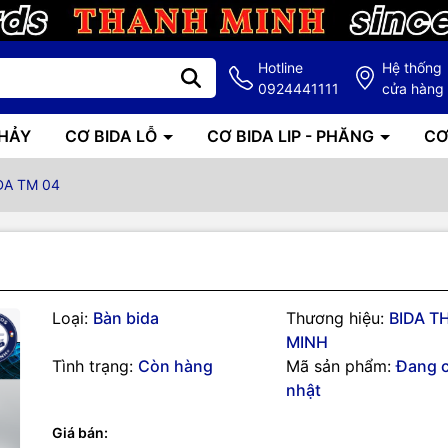
Hotline
Hệ thống
0924441111
cửa hàng
NHẢY
CƠ BIDA LỖ
CƠ BIDA LIP - PHĂNG
CƠ
DA TM 04
Loại:
Bàn bida
Thương hiệu:
BIDA T
g số kỹ thuật
MINH
Tình trạng:
Còn hàng
Mã sản phẩm:
Đang 
DO CÔNG TY BIDA THANH MINH SẢN XUẤT
nhật
Giá bán: