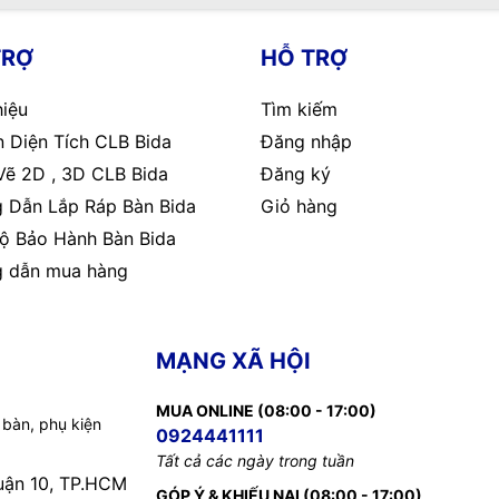
TRỢ
HỖ TRỢ
hiệu
Tìm kiếm
 Diện Tích CLB Bida
Đăng nhập
Vẽ 2D , 3D CLB Bida
Đăng ký
 Dẫn Lắp Ráp Bàn Bida
Giỏ hàng
ộ Bảo Hành Bàn Bida
 dẫn mua hàng
MẠNG XÃ HỘI
MUA ONLINE (08:00 - 17:00)
 bàn, phụ kiện
0924441111
Tất cả các ngày trong tuần
uận 10, TP.HCM
GÓP Ý & KHIẾU NẠI (08:00 - 17:00)