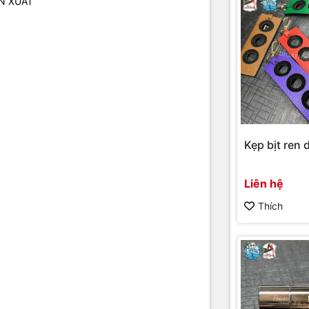
N XUẤT
Kẹp bịt ren d
Liên hệ
Thích