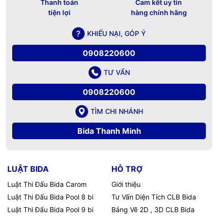
Thanh toán
Cam kết uy tín
tiện lợi
hàng chính hãng
KHIẾU NẠI, GÓP Ý
0908220600
TƯ VẤN
0908220600
TÌM CHI NHÁNH
Bida Thanh Minh
LUẬT BIDA
HỖ TRỢ
Luật Thi Đấu Bida Carom
Giới thiệu
Luật Thi Đấu Bida Pool 8 bi
Tư Vấn Diện Tích CLB Bida
Luật Thi Đấu Bida Pool 9 bi
Bảng Vẽ 2D , 3D CLB Bida