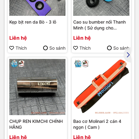
Kẹp bịt ren da Bò - 3 lỗ
Cao su bumber nối Thanh
Minh ( Sử dụng cho
bumber Longoni )
Liên hệ
Liên hệ
Thích
So sánh
Thích
So sánh
CHỤP REN KIMCHI CHÍNH
Bao cơ Molinari 2 cán 4
HÃNG
ngọn ( Cam )
Liên hệ
Liên hệ