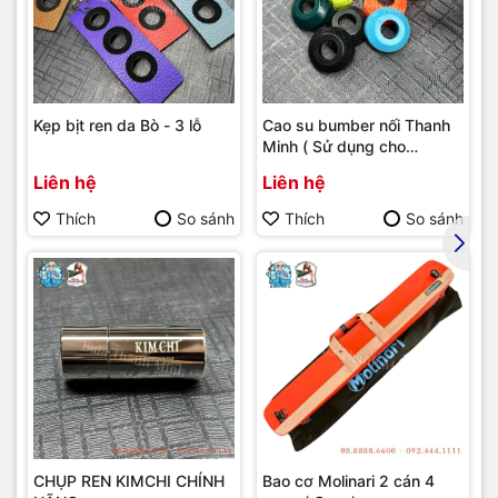
Kẹp bịt ren da Bò - 3 lỗ
Cao su bumber nối Thanh
Minh ( Sử dụng cho
bumber Longoni )
Liên hệ
Liên hệ
Thích
So sánh
Thích
So sánh
CHỤP REN KIMCHI CHÍNH
Bao cơ Molinari 2 cán 4