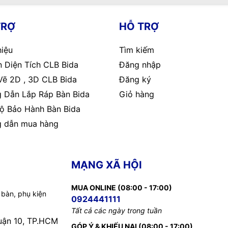
TRỢ
HỖ TRỢ
hiệu
Tìm kiếm
 Diện Tích CLB Bida
Đăng nhập
Vẽ 2D , 3D CLB Bida
Đăng ký
 Dẫn Lắp Ráp Bàn Bida
Giỏ hàng
ộ Bảo Hành Bàn Bida
 dẫn mua hàng
MẠNG XÃ HỘI
MUA ONLINE (08:00 - 17:00)
 bàn, phụ kiện
0924441111
Tất cả các ngày trong tuần
uận 10, TP.HCM
GÓP Ý & KHIẾU NẠI (08:00 - 17:00)