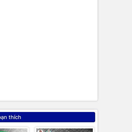
ỐN
 DÒNG
,
bạn thích