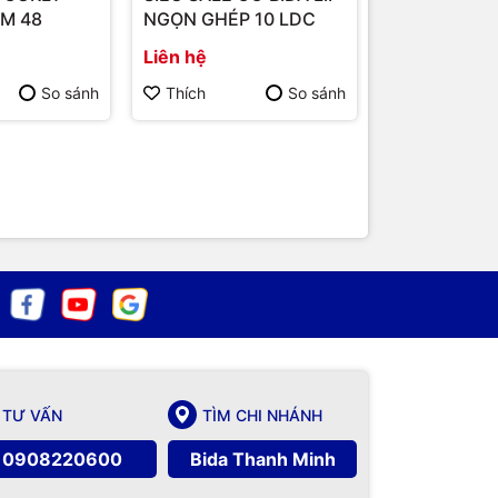
TM 48
NGỌN GHÉP 10 LDC
SESSION 4-
Liên hệ
Liên hệ
So sánh
Thích
So sánh
Thích
TƯ VẤN
TÌM CHI NHÁNH
0908220600
Bida Thanh Minh