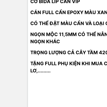
CƠ BIDA LIP CẨN VIP
CÁN FULL CẨN EPOXY MÀU XAN
CÓ THỂ ĐẶT MÀU CẨN VÀ LOẠI
NGỌN MỘC 11,5MM CÓ THỂ NÂN
NGỌN KHÁC
TRỌNG LƯỢNG CẢ CÂY TẦM 42
TẶNG FULL PHỤ KIỆN KHI MUA C
LƠ,.........