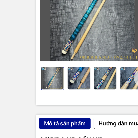
CÓ THỂ
NGỌN M
NGỌN 
TRỌNG
TẶNG F
LƠ,.......
Mô tả sản phẩm
Hướng dẫn mu