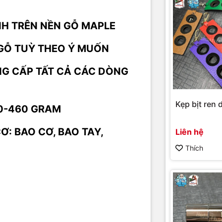
H TRÊN NỀN GỖ MAPLE
 GỖ TUỲ THEO Ý MUỐN
G CẤP TẤT CẢ CÁC DÒNG
Kẹp bịt ren d
0-460 GRAM
Ơ: BAO CƠ, BAO TAY,
Liên hệ
Thích