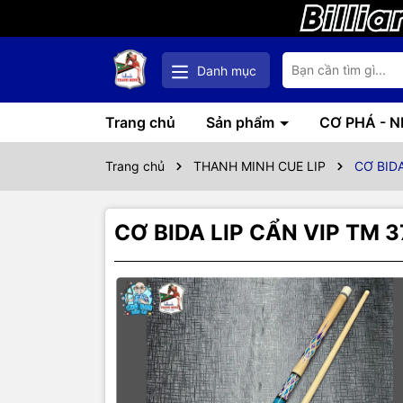
Danh mục
Trang chủ
Sản phẩm
CƠ PHÁ - 
Trang chủ
THANH MINH CUE LIP
CƠ BIDA
CƠ BIDA LIP CẨN VIP TM 3
Thôn
CƠ BID
CÁN FU