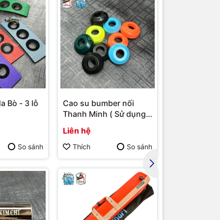
a Bò - 3 lỗ
Cao su bumber nối
Bao cơ Molin
Thanh Minh ( Sử dụng
ngọn ( Xanh 
cho bumber Longoni )
Liên hệ
Liên hệ
So sánh
Thích
So sánh
Thích