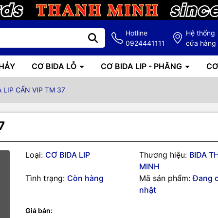
Hotline
Hệ thống
0924441111
cửa hàng
NHẢY
CƠ BIDA LỖ
CƠ BIDA LIP - PHĂNG
CƠ
 LIP CẨN VIP TM 37
7
Loại:
CƠ BIDA LIP
Thương hiệu:
BIDA T
g số kỹ thuật
MINH
Tình trạng:
Còn hàng
Mã sản phẩm:
Đang 
A LIP CẨN VIP
nhật
LL CẨN EPOXY MÀU XANH TRÊN NỀN GỖ MA
Giá bán: