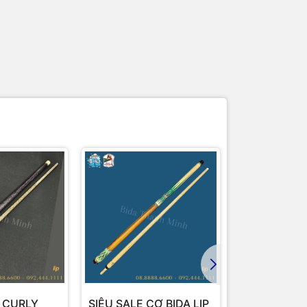
P CURLY
SIÊU SALE CƠ BIDA LIP
CƠ NGỌC T