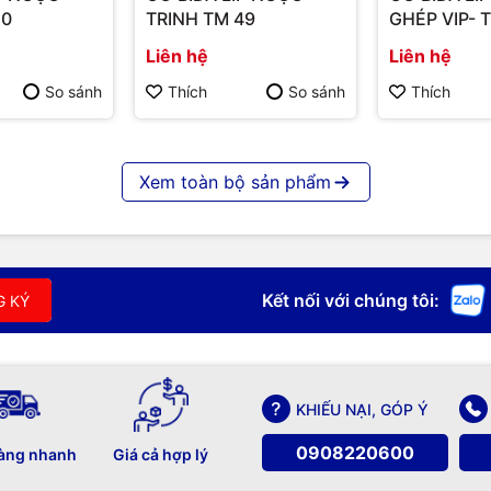
50
TRINH TM 49
GHÉP VIP- 
Liên hệ
Liên hệ
So sánh
Thích
So sánh
Thích
Xem toàn bộ sản phẩm
Kết nối với chúng tôi:
G KÝ
KHIẾU NẠI, GÓP Ý
0908220600
àng nhanh
Giá cả hợp lý