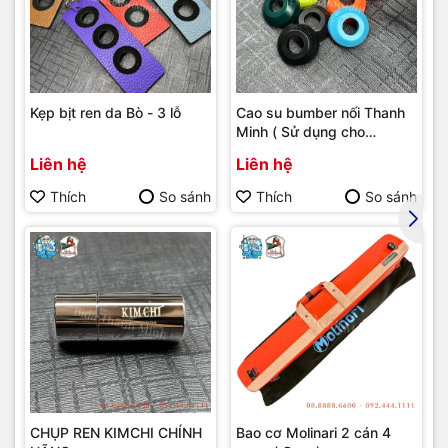
Kẹp bịt ren da Bò - 3 lỗ
Cao su bumber nối Thanh
Minh ( Sử dụng cho
bumber Longoni )
Liên hệ
Liên hệ
Thích
So sánh
Thích
So sánh
CHỤP REN KIMCHI CHÍNH
Bao cơ Molinari 2 cán 4